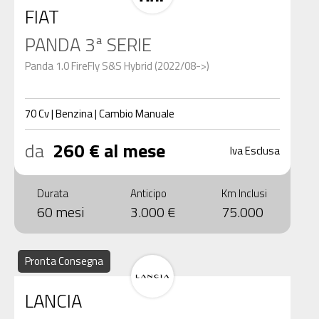
FIAT
PANDA 3ª SERIE
Panda 1.0 FireFly S&S Hybrid (2022/08->)
70
Cv
|
Benzina
|
Cambio
Manuale
da
260 € al mese
Iva Esclusa
Durata
Anticipo
Km Inclusi
60 mesi
3.000 €
75.000
Pronta Consegna
LANCIA