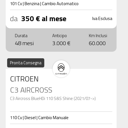
101
Cv
|
Benzina
|
Cambio
Automatico
da
350 € al mese
Iva Esclusa
Durata
Anticipo
Km Inclusi
48 mesi
3.000 €
60.000
Pronta Consegna
CITROEN
C3 AIRCROSS
C3 Aircross BlueHDi 110 S&S Shine (2021/07->)
110
Cv
|
Diesel
|
Cambio
Manuale