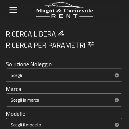
RICERCA LIBERA
drive_file_rename_outline
RICERCA PER PARAMETRI
tune
Soluzione Noleggio
Marca
Modello