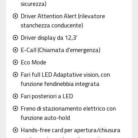
sicurezza)
Driver Attention Alert (rilevatore
adjust
stanchezza conducente)
Driver display da 12,3'
adjust
E-Call (Chiamata d'emergenza)
adjust
Eco Mode
adjust
Fari full LED Adaptative vision, con
adjust
funzione fendinebbia integrata
Fari posteriori a LED
adjust
Freno di stazionamento elettrico con
adjust
funzione auto-hold
Hands-free card per apertura/chiusura
adjust