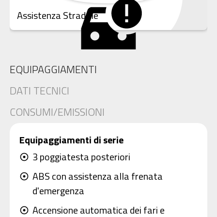
Assistenza Stradale
EQUIPAGGIAMENTI
DATI TECNICI
CONSUMI/EMISSIONI
Equipaggiamenti di serie
3 poggiatesta posteriori
adjust
ABS con assistenza alla frenata
adjust
d'emergenza
Accensione automatica dei fari e
adjust