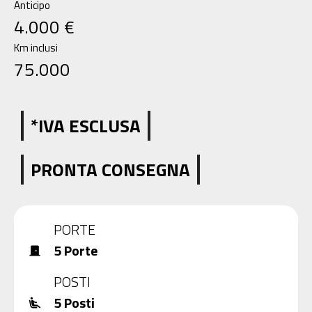
Anticipo
4.000 €
Km inclusi
75.000
*IVA ESCLUSA
PRONTA CONSEGNA
view_carousel
PORTE
5 Porte
door_front
POSTI
5 Posti
airline_seat_recline_extra