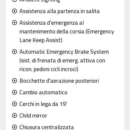
Assistenza alla partenza in salita
adjust
Assistenza d'emergenza al
adjust
mantenimento della corsia (Emergency
Lane Keep Assist)
Automatic Emergency Brake System
adjust
(sist. di frenata di emerg. attiva con
ricon. pedoni cicli incroci)
Bocchette d'aerazione posteriori
adjust
Cambio automatico
adjust
Cerchi in lega da 19'
adjust
Child mirror
adjust
Chiusura centralizzata
adjust