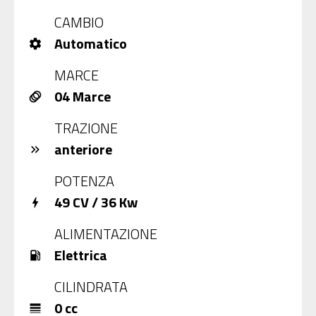
CAMBIO
Automatico
settings
MARCE
04 Marce
animation
TRAZIONE
anteriore
keyboard_double_arrow_right
POTENZA
49 CV / 36 Kw
bolt
ALIMENTAZIONE
Elettrica
local_gas_station
CILINDRATA
0 cc
line_weight