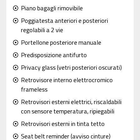
Piano bagagli rimovibile
adjust
Poggiatesta anteriori e posteriori
adjust
regolabili a 2 vie
Portellone posteriore manuale
adjust
Predisposizione antifurto
adjust
Privacy glass (vetri posteriori oscurati)
adjust
Retrovisore interno elettrocromico
adjust
frameless
Retrovisori esterni elettrici, riscaldabili
adjust
con sensore temperatura, ripiegabili
Retrovisori esterni in tinta tetto
adjust
Seat belt reminder (avviso cinture)
adjust