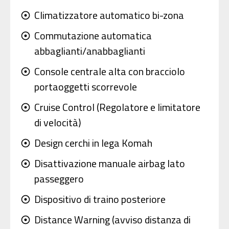
Climatizzatore automatico bi-zona
adjust
Commutazione automatica
adjust
abbaglianti/anabbaglianti
Console centrale alta con bracciolo
adjust
portaoggetti scorrevole
Cruise Control (Regolatore e limitatore
adjust
di velocità)
Design cerchi in lega Komah
adjust
Disattivazione manuale airbag lato
adjust
passeggero
Dispositivo di traino posteriore
adjust
Distance Warning (avviso distanza di
adjust