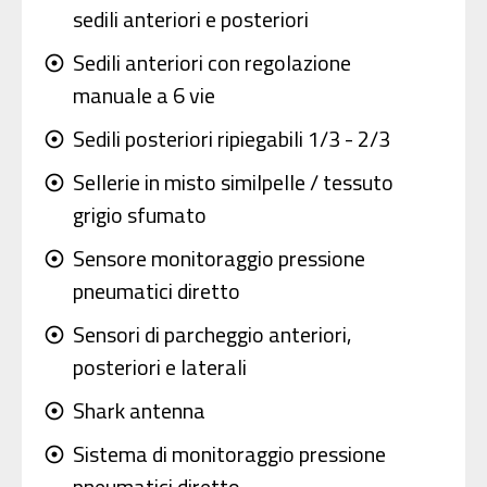
sedili anteriori e posteriori
Sedili anteriori con regolazione
adjust
manuale a 6 vie
Sedili posteriori ripiegabili 1/3 - 2/3
adjust
Sellerie in misto similpelle / tessuto
adjust
grigio sfumato
Sensore monitoraggio pressione
adjust
pneumatici diretto
Sensori di parcheggio anteriori,
adjust
posteriori e laterali
Shark antenna
adjust
Sistema di monitoraggio pressione
adjust
pneumatici diretto