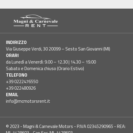
INDIRIZZO
Via Giuseppe Verdi, 30 20099 – Sesto San Giovanni (MI)
ORARI
da Lunedì a Venerdì: 9.00 – 12.30 | 14.30 – 19.00
Sabato e Domenica chiuso (Orario Estivo)
TELEFONO
+39 0222476550
+39 022480926
EMAIL
info@mcmotorsrent.it
© 2023 - Magni & Carnevale Motors - P.IVA 02345290965 - REA:
MI-1428603 - Cap.Soc. MI-1428603