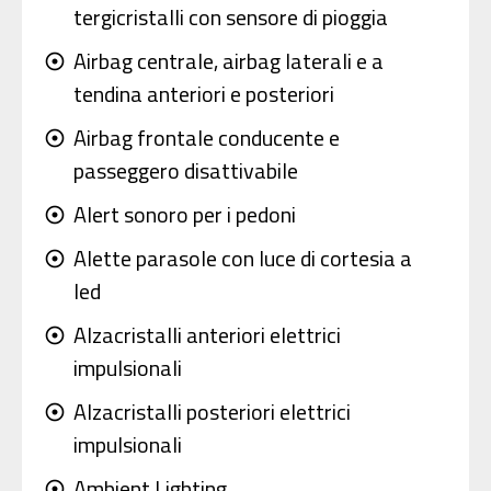
tergicristalli con sensore di pioggia
Airbag centrale, airbag laterali e a
adjust
tendina anteriori e posteriori
Airbag frontale conducente e
adjust
passeggero disattivabile
Alert sonoro per i pedoni
adjust
Alette parasole con luce di cortesia a
adjust
led
Alzacristalli anteriori elettrici
adjust
impulsionali
Alzacristalli posteriori elettrici
adjust
impulsionali
Ambient Lighting
adjust