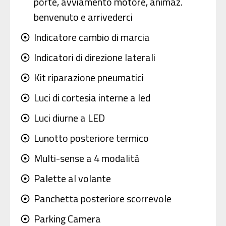
porte, avviamento motore, animaz.
benvenuto e arrivederci
Indicatore cambio di marcia
adjust
Indicatori di direzione laterali
adjust
Kit riparazione pneumatici
adjust
Luci di cortesia interne a led
adjust
Luci diurne a LED
adjust
Lunotto posteriore termico
adjust
Multi-sense a 4 modalità
adjust
Palette al volante
adjust
Panchetta posteriore scorrevole
adjust
Parking Camera
adjust